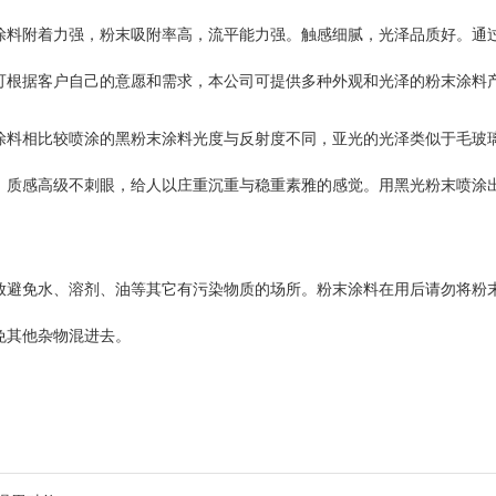
涂料附着力强，粉末吸附率高，流平能力强。触感细腻，光泽品质好。通过
可根据客户自己的意愿和需求，本公司可提供多种外观和光泽的粉末涂料
涂料相比较喷涂的黑粉末涂料光度与反射度不同，亚光的光泽类似于毛玻
，质感高级不刺眼，给人以庄重沉重与稳重素雅的感觉。用黑光粉末喷涂
放避免水、溶剂、油等其它有污染物质的场所。粉末涂料在用后请勿将粉
免其他杂物混进去。