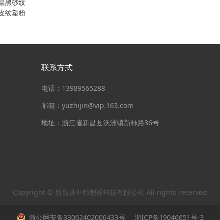
温黑砂纹
皮纹塑粉
联系方式
电话：13989565288
邮箱：yuzhijin@vip.163.com
地址：浙江省新昌县沃洲镇新柿路36号
Copyright © 新昌县中邦塑粉科技有限公司 All rights reserved
浙公网安备33062402000433号
浙ICP备19046651号-3